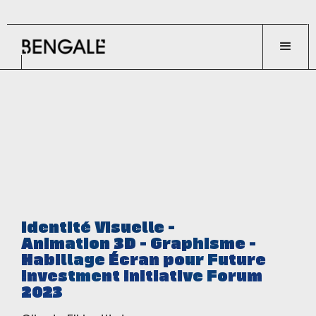
Identité Visuelle -
Animation 3D - Graphisme -
Habillage Écran pour Future
Investment Initiative Forum
2023