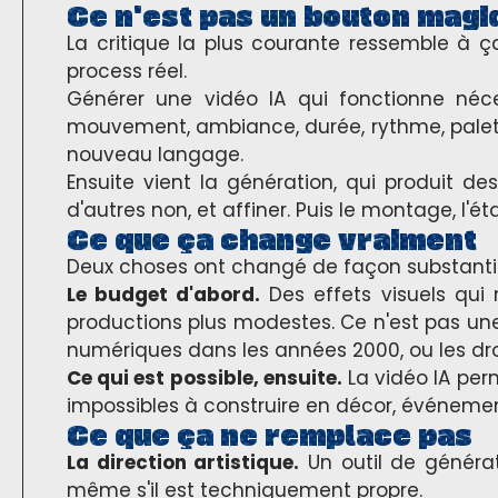
Ce n'est pas un bouton magi
La critique la plus courante ressemble à ç
process réel.
Générer une vidéo IA qui fonctionne néce
mouvement, ambiance, durée, rythme, palette
nouveau langage.
Ensuite vient la génération, qui produit de
d'autres non, et affiner. Puis le montage, l'é
Ce que ça change vraiment
Deux choses ont changé de façon substantie
Le budget d'abord.
Des effets visuels qui 
productions plus modestes. Ce n'est pas un
numériques dans les années 2000, ou les dro
Ce qui est possible, ensuite.
La vidéo IA perm
impossibles à construire en décor, événement
Ce que ça ne remplace pas
La direction artistique.
Un outil de générat
même s'il est techniquement propre.